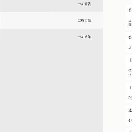
ESG報告
公
近
ESG行動
國
ESG政策
公
近
【
值
送
【
烈
這
6