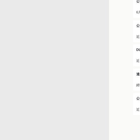
公
6
公
近
D
近
達
經
公
近