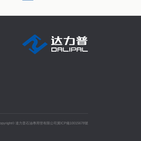
opyright© 達力普石油專用管有限公司冀ICP備10015678號