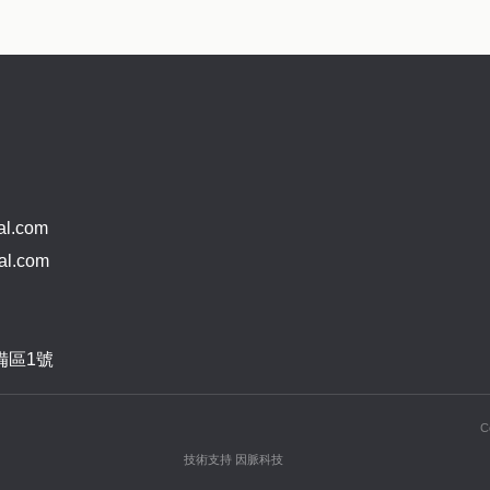
l.com
l.com
備區1號
C
技術支持 因脈科技