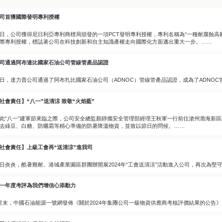
司首獲國際發明專利授權
日，公司獲得尼日利亞專利商標局頒發的一項PCT發明專利授權，專利名稱為“一種耐腐蝕高
際專利授權，標誌著公司在科技創新和自主知識產權走向國際化方面邁出重大一步。……
司通過阿布達比國家石油公司管線管產品認證
日，達力普公司通過了阿布扎比國家石油公司（ADNOC）管線管產品認證，成為了ADNO
社會責任】“八一”送清涼 致敬“火焰藍”
此“八一”建軍節來臨之際，公司安全總監顏靜攜安全管理部經理王秋軍一行前往滄州渤海新
去綠豆、白糖、防曬霜等精心準備的防暑降溫物資，並致以節日的問候。……
社會責任】上級工會再“送清涼”進我司
日炎炎，酷暑難耐。港城產業園區群團辦開展2024年“工會送清涼”活動進入公司，再次為
一年度考評為我們增信心添動力
月末，中國石油能源一號網發佈《關於2024年集團公司一級物資供應商考核評價結果的公告》