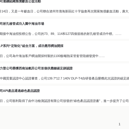
司連續組織無償獻血公益活動
月14日，又是一年獻血日，公司聯合滄州市渤海新區紅十字協會再次開展無償獻血活動，廣
司射孔槍管成功入圍中海油市場
期接中海油招投標公告，公司的73、89、114和127四個規格的射孔槍管成功中標。……
LP系列“定制化”組合方案，成功應用稠油開採
日，公司為中海油客戶稠油開採特製的1100餘噸熱采管套管陸續發貨中……
力普公司榮獲西南油氣田公司首個供應鏈碳足跡認證
中國質量認證中心認證審查，公司139.7*12.7 140V DLP-T4自研發產品榮獲此次認
司API產品通過綠色產品認證
日，公司順利取得了由中冶檢測認證有限公司頒發的“綠色產品認證證書”，進一步提升了公
1